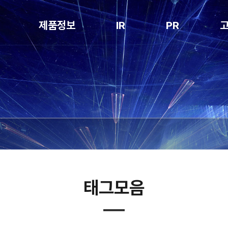
제품정보
IR
PR
Notching
공시정보
공지사항
Stacking
전자공고
보도자료
Packaging
홍보영상
Degassing
특허현황
Folding
Inspection
Cell Loading
태그모음
Box Packing
NG Sorter