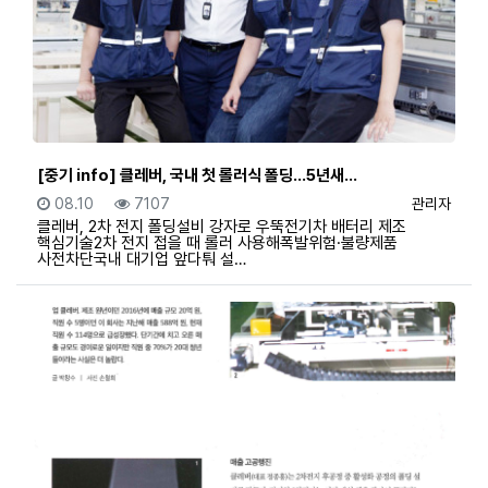
[중기 info] 클레버, 국내 첫 롤러식 폴딩…5년새…
등록일
조회
등록자
08.10
7107
관리자
클레버, 2차 전지 폴딩설비 강자로 우뚝전기차 배터리 제조
핵심기술2차 전지 접을 때 롤러 사용해폭발위험·불량제품
사전차단국내 대기업 앞다퉈 설…