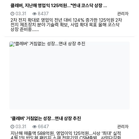
클레버, 지난해 영업익 125억원…"연내 코스닥 상장 …
등록일
조회
등록자
03.31
8437
관리자
2차 전지 확대로 영업익 전년 대비 124% 증가한 125억원 2차
전지 제조장치 분야 기술력 확보, 사업 확대 목표 올해 코스닥
상장 준비중……
'클레버' 거침없는 성장...연내 상장 추진
등록일
조회
등록자
03.31
6647
관리자
지난해 매출액 588억원, 영업이익 125억원...사상 '최대' 실적
4월 1일 반도체 패키지 소재 전문기업 CSM출범...사업다각화