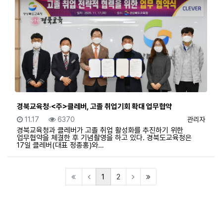
경북교육청·<주>클레버, 고졸 취업기회 확대 업무협약
등록일
조회
등록자
11.17
6370
관리자
경북교육청과 클레버가 고졸 취업 활성화를 추진하기 위한
업무협약을 체결한 후 기념촬영을 하고 있다. 경북도교육청은
17일 클레버(대표 정종홍)와…
(current)
(last)
1
2