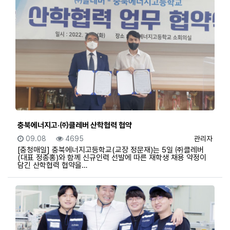
충북에너지고·㈜클레버 산학협력 협약
등록일
조회
등록자
09.08
4695
관리자
[충청매일] 충북에너지고등학교(교장 정문재)는 5일 ㈜클레버
(대표 정종홍)와 함께 신규인력 선발에 따른 재학생 채용 약정이
담긴 산학협력 협약을…