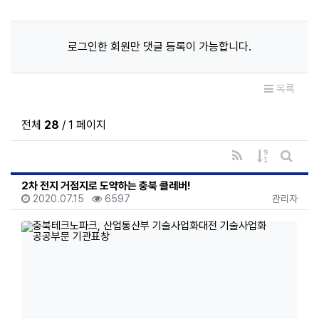
로그인한 회원만 댓글 등록이 가능합니다.
목록
전체
28
/ 1 페이지
RSS
게시물 정렬
게시판 
2차 전지 거점지로 도약하는 충북 클레버!
등록일
조회
등록자
2020.07.15
6597
관리자