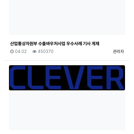
산업통상자원부 수출바우처사업 우수사례 기사 게재
등록일
조회
등록자
04.02
450370
관리자