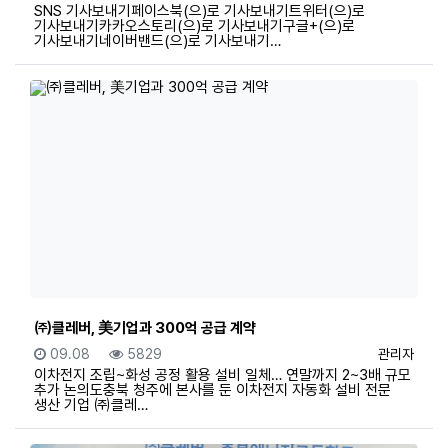
SNS 기사보내기페이스북(으)로 기사보내기트위터(으)로
기사보내기카카오스토리(으)로 기사보내기구글+(으)로
기사보내기네이버밴드(으)로 기사보내기…
㈜클레버, 美기업과 300억 공급 계약
등록일
조회
등록자
09.08
5829
관리자
이차전지 조립~화성 공정 활용 설비 일체… 연말까지 2~3배 규모
추가 논의도충북 청주에 본사를 둔 이차전지 자동화 설비 전문
생산 기업 ㈜클레…