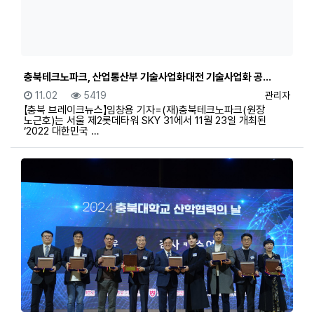
충북테크노파크, 산업통산부 기술사업화대전 기술사업화 공…
등록일
조회
등록자
11.02
5419
관리자
【충북 브레이크뉴스】임창용 기자=(재)충북테크노파크(원장
노근호)는 서울 제2롯데타워 SKY 31에서 11월 23일 개최된
‘2022 대한민국 …