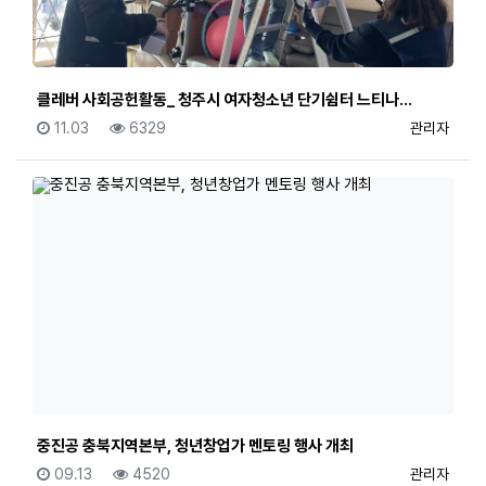
클레버 사회공헌활동_ 청주시 여자청소년 단기쉼터 느티나…
등록일
조회
등록자
11.03
6329
관리자
중진공 충북지역본부, 청년창업가 멘토링 행사 개최
등록일
조회
등록자
09.13
4520
관리자