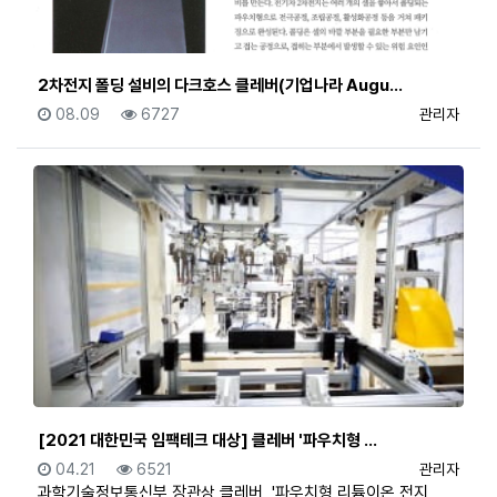
2차전지 폴딩 설비의 다크호스 클레버(기업나라 Augu…
등록일
조회
등록자
08.09
6727
관리자
[2021 대한민국 임팩테크 대상] 클레버 '파우치형 …
등록일
조회
등록자
04.21
6521
관리자
과학기술정보통신부 장관상 클레버, '파우치형 리튬이온 전지