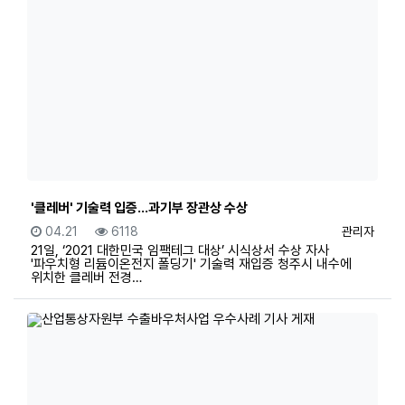
'클레버' 기술력 입증...과기부 장관상 수상
등록일
조회
등록자
04.21
6118
관리자
21일, ‘2021 대한민국 임팩테그 대상’ 시식상서 수상 자사
'파우치형 리듐이온전지 폴딩기' 기술력 재입증 청주시 내수에
위치한 클레버 전경…