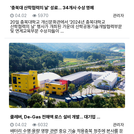
'충북대 산학협력의 날' 성료… 34개사 수상 영예
등록일
조회
등록자
04.02
5970
관리자
20일 충북대학교 개신문화관에서 '2024년 충북대학교
산학협력의 날' 행사가 개최된 가운데 산학공동기술개발협력부문
및 연계교육부문 수상자들이 …
클레버, De-Gas 전해액 로스 설비 개발… 대기업 …
등록일
조회
등록자
04.02
6032
관리자
배터리 수명·용량 영향 관련 중요 기술 적용충북 청주에 본사를 둔