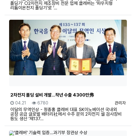
폴딩기' ○2차전지 제조장비 전문 업체 클레버는 ‘파우치형
리튬이온전지 폴딩기’로 ‘…
2차전지 폴딩 설비 개발…작년 수출 4300만弗
등록일
조회
등록자
04.21
6780
관리자
이달의 무역인상 - 정종홍 클레버 대표 SK이노베이션 국내외
공장 공급 글로벌 배터리社에서 수주 문의 2차전지 셀 검사장비
등도 생산 ‘제137…