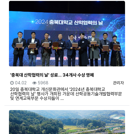
'충북대 산학협력의 날' 성료… 34개사 수상 영예
등록일
조회
등록자
04.02
5968
관리자
20일 충북대학교 개신문화관에서 '2024년 충북대학교
산학협력의 날' 행사가 개최된 가운데 산학공동기술개발협력부문
및 연계교육부문 수상자들이 …