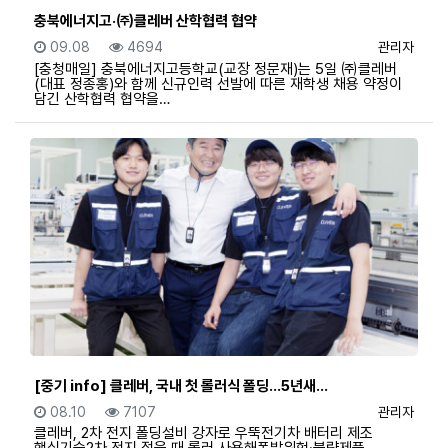
충북에너지고·㈜클레버 산학협력 협약
등록일
조회
등록자
09.08
4694
관리자
[충청매일] 충북에너지고등학교(교장 정문재)는 5일 ㈜클레버
(대표 정종홍)와 함께 신규인력 선발에 따른 재학생 채용 약정이
담긴 산학협력 협약을…
[중기 info] 클레버, 국내 첫 롤러식 폴딩…5년새…
등록일
조회
등록자
08.10
7107
관리자
클레버, 2차 전지 폴딩설비 강자로 우뚝전기차 배터리 제조