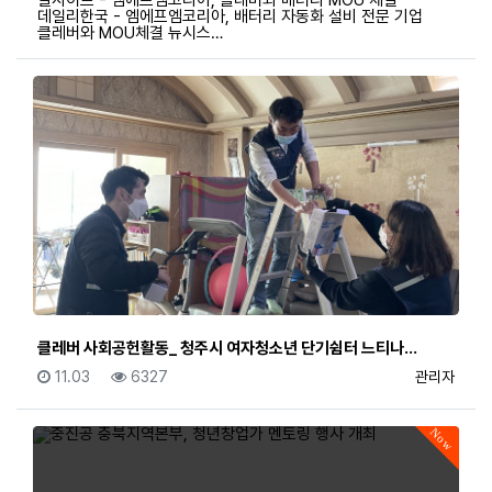
데일리한국 - 엠에프엠코리아, 배터리 자동화 설비 전문 기업
클레버와 MOU체결 뉴시스…
클레버 사회공헌활동_ 청주시 여자청소년 단기쉼터 느티나…
등록일
조회
등록자
11.03
6327
관리자
Now