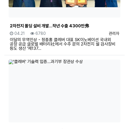
2차전지 폴딩 설비 개발…작년 수출 4300만弗
등록일
조회
등록자
04.21
6780
관리자
이달의 무역인상 - 정종홍 클레버 대표 SK이노베이션 국내외
공장 공급 글로벌 배터리社에서 수주 문의 2차전지 셀 검사장비
등도 생산 ‘제137…