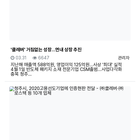
'클레버' 거침없는 성장...연내 상장 추진
등록일
조회
등록자
03.31
6647
관리자
지난해 매출액 588억원, 영업이익 125억원...사상 '최대' 실적
4월 1일 반도체 패키지 소재 전문기업 CSM출범...사업다각화
충북 청주…