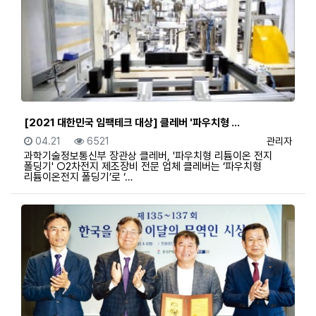
[2021 대한민국 임팩테크 대상] 클레버 '파우치형 …
등록일
조회
등록자
04.21
6521
관리자
과학기술정보통신부 장관상 클레버, '파우치형 리튬이온 전지
폴딩기' ○2차전지 제조장비 전문 업체 클레버는 ‘파우치형
리튬이온전지 폴딩기’로 ‘…