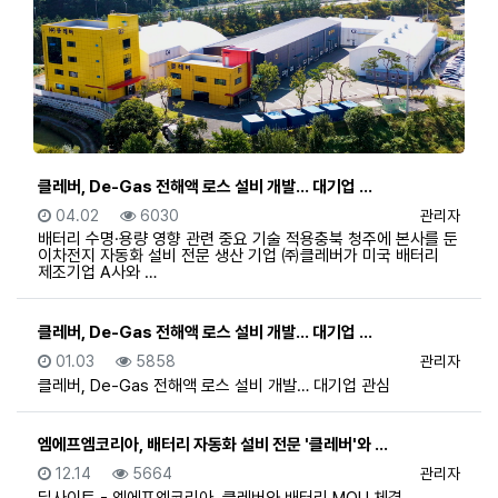
클레버, De-Gas 전해액 로스 설비 개발… 대기업 …
등록일
조회
등록자
04.02
6030
관리자
배터리 수명·용량 영향 관련 중요 기술 적용충북 청주에 본사를 둔
이차전지 자동화 설비 전문 생산 기업 ㈜클레버가 미국 배터리
제조기업 A사와 …
클레버, De-Gas 전해액 로스 설비 개발… 대기업 …
등록일
조회
등록자
01.03
5858
관리자
클레버, De-Gas 전해액 로스 설비 개발… 대기업 관심
엠에프엠코리아, 배터리 자동화 설비 전문 '클레버'와 …
등록일
조회
등록자
12.14
5664
관리자
딜사이트 - 엠에프엠코리아, 클레버와 배터리 MOU 체결