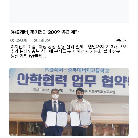
㈜클레버, 美기업과 300억 공급 계약
등록일
조회
등록자
09.08
5829
관리자
이차전지 조립~화성 공정 활용 설비 일체… 연말까지 2~3배 규모
추가 논의도충북 청주에 본사를 둔 이차전지 자동화 설비 전문
생산 기업 ㈜클레…