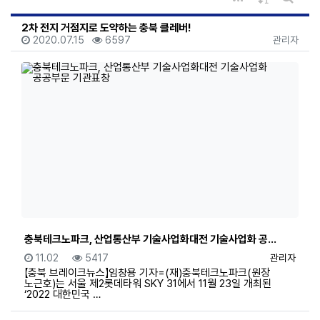
게시판 
2차 전지 거점지로 도약하는 충북 클레버!
등록일
조회
등록자
2020.07.15
6597
관리자
충북테크노파크, 산업통산부 기술사업화대전 기술사업화 공…
등록일
조회
등록자
11.02
5417
관리자
【충북 브레이크뉴스】임창용 기자=(재)충북테크노파크(원장
노근호)는 서울 제2롯데타워 SKY 31에서 11월 23일 개최된
‘2022 대한민국 …