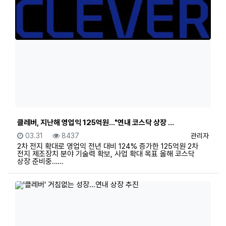
클레버, 지난해 영업익 125억원…"연내 코스닥 상장 …
등록일
조회
등록자
03.31
8437
관리자
2차 전지 확대로 영업익 전년 대비 124% 증가한 125억원 2차
전지 제조장치 분야 기술력 확보, 사업 확대 목표 올해 코스닥
상장 준비중……