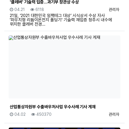
'클레버' 기술력 입증...과기부 장관상 수상
등록일
조회
등록자
04.21
6118
관리자
21일, ‘2021 대한민국 임팩테그 대상’ 시식상서 수상 자사
'파우치형 리듐이온전지 폴딩기' 기술력 재입증 청주시 내수에
위치한 클레버 전경…
산업통상자원부 수출바우처사업 우수사례 기사 게재
등록일
조회
등록자
04.02
450370
관리자