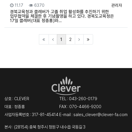
등록일
조회
등록자
11.17
6370
관리자
경북교육청과 클레버가 고졸 취업 활성화를 추진하기 위한
업무협약을 체결한 후 기념촬영을 하고 있다. 경북도교육청은
17일 클레버(대표 정종홍)와…
(current)
(last)
1
2
상호 : CLEVER
TEL :
043-260-0179
대표 : 정종홍
FAX : 070-4466-9200
사업자등록번호 : 317-81-45414
E-mail : sales_clever@clever-fa.com
본사 : (28154) 충북 청주시 청원구 내수읍 국동길 3