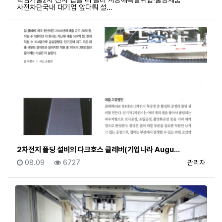
핵심기술2차 전지 접을 때 롤러 사용해폭발위험·불량제품
사전차단국내 대기업 앞다퉈 설…
2차전지 폴딩 설비의 다크호스 클레버(기업나라 Augu…
등록일
조회
등록자
08.09
6727
관리자