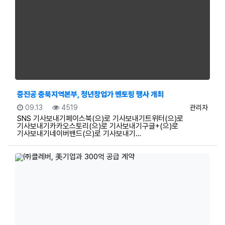
중진공 충북지역본부, 청년창업가 멘토링 행사 개최
등록일
조회
등록자
09.13
4519
관리자
SNS 기사보내기페이스북(으)로 기사보내기트위터(으)로
기사보내기카카오스토리(으)로 기사보내기구글+(으)로
기사보내기네이버밴드(으)로 기사보내기…