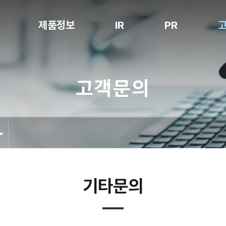
제품정보
IR
PR
Notching
공시정보
공지사항
고객문의
Stacking
전자공고
보도자료
Packaging
홍보영상
Degassing
특허현황
Folding
Inspection
Cell Loading
기타문의
Box Packing
NG Sorter