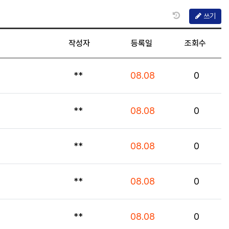
날짜순 정렬
쓰기
작성자
등록일
조회수
등록자
등록일
조회
**
08.08
0
등록자
등록일
조회
**
08.08
0
등록자
등록일
조회
**
08.08
0
등록자
등록일
조회
**
08.08
0
등록자
등록일
조회
**
08.08
0