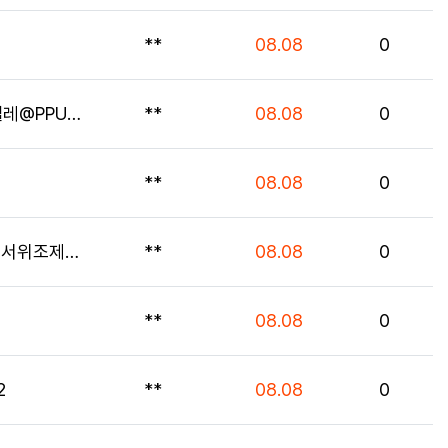
등록자
등록일
조회
**
08.08
0
등록자
등록일
조회
PPU9…
**
08.08
0
등록자
등록일
조회
**
08.08
0
등록자
등록일
조회
위조제작…
**
08.08
0
등록자
등록일
조회
**
08.08
0
등록자
등록일
조회
2
**
08.08
0