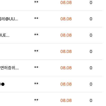
등록자
등록일
조회
**
08.08
0
등록자
등록일
조회
텔레@UU…
**
08.08
0
등록자
등록일
조회
UUE…
**
08.08
0
등록자
등록일
조회
**
08.08
0
등록자
등록일
조회
증위조제작
**
08.08
0
등록자
등록일
조회
9●
**
08.08
0
등록자
등록일
조회
**
08.08
0