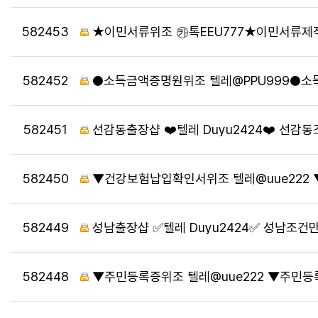
번호
582453
★이민서류위조 ㉸톡EEU777★이민서류제작
번호
582452
●소득금액증명원위조 텔레@PPU999●소득
번호
582451
선감동출장샵 ❤️텔레 Duyu2424❤️ 선감동조
번호
582450
▼건강보험납입확인서위조 텔레@uue222 
번호
582449
성남출장샵 ✅텔레 Duyu2424✅ 성남조건
번호
582448
▼주민등록증위조 텔레@uue222 ▼주민등록