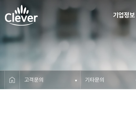
기업정보
CEO 메세지
비전
연혁
조직도
오시는 길