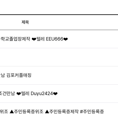
RPS(Asher)
제목
학교졸업장제작 ❤️텔레 EEU666❤️
만남 김포커플매칭
건만남 ❤️텔레 Duyu2424❤️
등록증위조 ▲주민등록증위조 ▲주민등록증제작 #주민등록증