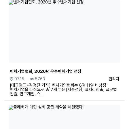
벤처기업협회, 2020년 우수벤처기업 선정
등록일
조회
등록자
07.15
5763
관리자
[테크월드=김정진 기자] 벤처기업협회는 6월 11일 비상장
벤처기업을 대상으로 총 7개 부문(지속성장, 일자리창출, 글로벌
진출, 연구개발, 스…