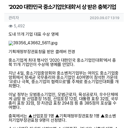
'2020 대한민국 중소기업인대회'서 상 받은 충북기업
작성자 정보
작성
작성일
관리자
2020.09.07 13:19
컨텐츠 정보
조회
5,492
본문
도내 11개 기업 대표 수상 영예
기획재정부장관표창을 받은 클레버 전경
중소기업계 최대 행사인 '2020 대한민국 중소기업인대회'에서 충
북 11개 기업인이 수상에 영예를 안았다.
지난 4일, 중소기업중앙회와 중소벤처기업부는 여의도 중소기업중
앙회에서 정세균 국무총리와 중소기업인 40여명이 참석한 가운데
‘코로나 극복, 중소기업의 협력으로’를 주제로 중소기업인대회를 개
최했다.
이날 정부는 모범중소기업인, 모범근로자, 육성공로자, 우수단체에
게 금탑 등 산업훈장 15점, 산업포장 12점, 대통령 표창 32점, 국무
총리 표창 32점, 장‧차관급 표창 294점 등 총 385점의 포상을 수
여했다.
충북에서는 ▲산업포장 1명 ▲기획재정부장관표창 1명 ▲중소벤
처기업부장관표창 9명이 선정됐다.