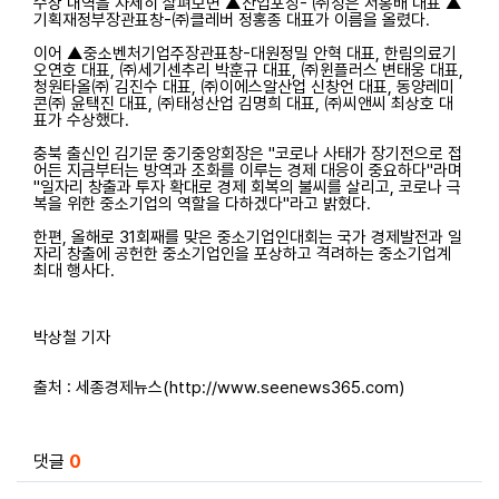
수상 내역을 자세히 살펴보면 ▲산업포장- ㈜성은 서홍배 대표 ▲
기획재정부장관표창-㈜클레버 정홍종 대표가 이름을 올렸다.
이어 ▲중소벤처기업주장관표창-대원정밀 안혁 대표, 한림의료기
오연호 대표, ㈜세기센추리 박훈규 대표, ㈜윈플러스 변태웅 대표,
청원타올㈜ 김진수 대표, ㈜이에스알산업 신창언 대표, 동양레미
콘㈜ 윤택진 대표, ㈜태성산업 김명희 대표, ㈜씨앤씨 최상호 대
표가 수상했다.
충북 출신인 김기문 중기중앙회장은 "코로나 사태가 장기전으로 접
어든 지금부터는 방역과 조화를 이루는 경제 대응이 중요하다"라며
"일자리 창출과 투자 확대로 경제 회복의 불씨를 살리고, 코로나 극
복을 위한 중소기업의 역할을 다하겠다"라고 밝혔다.
한편, 올해로 31회째를 맞은 중소기업인대회는 국가 경제발전과 일
자리 창출에 공헌한 중소기업인을 포상하고 격려하는 중소기업계
최대 행사다.
박상철 기자
출처 : 세종경제뉴스(http://www.seenews365.com)
관련자료
댓글
0