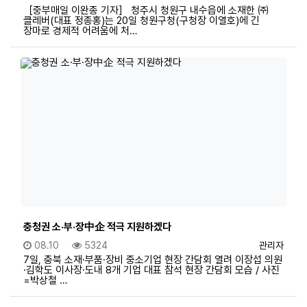
［중부매일 이완종 기자］ 청주시 청원구 내수읍에 소재한 ㈜
클레버(대표 정종홍)는 20일 청원구청(구청장 이열호)에 긴
장마로 경제적 어려움에 처…
충청권 소·부·장中企 적극 지원하겠다
등록일
조회
등록자
08.10
5324
관리자
7일, 충북 소재·부품·장비 중소기업 현장 간담회 열려 이장섭 의원
·김학도 이사장·도내 8개 기업 대표 참석 현장 간담회 모습 / 사진
=박상철 …