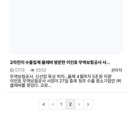
2차전지 수출업체 클레버 방문한 이인호 무역보험공사 사…
등록일
조회
등록자
07.15
5553
관리자
무역보험공사, 신산업 육성 박차…올해 4월까지 5조원 지원
이인호 무역보험공사 사장이 27일 충북 청주 수출 중소기업인 ㈜
클레버를 찾았다. 코로…
(first)
(current)
1
2