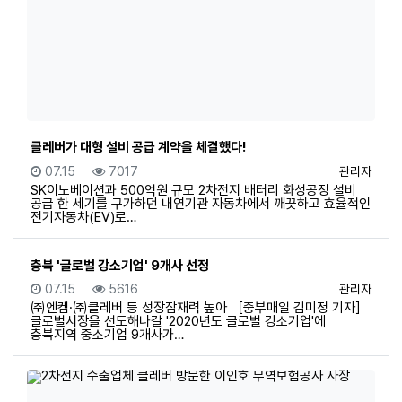
클레버가 대형 설비 공급 계약을 체결했다!
등록일
조회
등록자
07.15
7017
관리자
SK이노베이션과 500억원 규모 2차전지 배터리 화성공정 설비
공급 한 세기를 구가하던 내연기관 자동차에서 깨끗하고 효율적인
전기자동차(EV)로…
충북 '글로벌 강소기업' 9개사 선정
등록일
조회
등록자
07.15
5616
관리자
㈜엔켐·㈜클레버 등 성장잠재력 높아 ［중부매일 김미정 기자］
글로벌시장을 선도해나갈 '2020년도 글로벌 강소기업'에
충북지역 중소기업 9개사가…