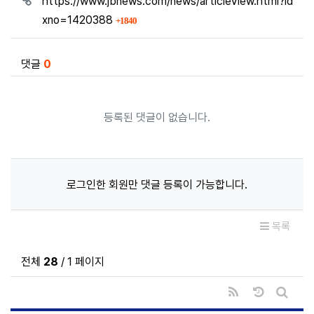
https://www.jbnews.com/news/articleView.html?id
회 연결
xno=1420388
1840
댓글
0
등록된 댓글이 없습니다.
로그인한 회원만 댓글 등록이 가능합니다.
목록
전체
28
/ 1 페이지
RSS
날짜순 정렬
게시판 