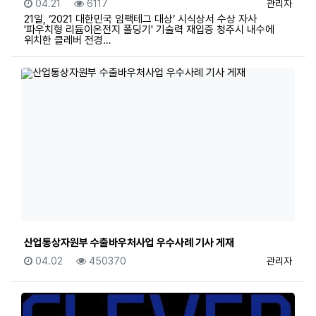
등록일
조회
등록자
04.21
6117
관리자
21일, ‘2021 대한민국 임팩테그 대상’ 시식상서 수상 자사
'파우치형 리듐이온전지 폴딩기' 기술력 재입증 청주시 내수에
위치한 클레버 전경…
산업통상자원부 수출바우처사업 우수사례 기사 게재
등록일
조회
등록자
04.02
450370
관리자