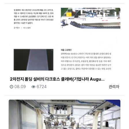
2차전지 폴딩 설비의 다크호스 클레버(기업나라 Augu…
등록일
조회
등록자
08.09
6724
관리자