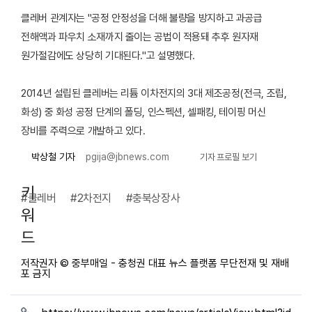
클레버 관계자는 "공정 안정성을 더해 불량을 방지하고 과공급
전해액과 파우치 소재까지 줄이는 공법이 적용돼 추후 원자재
원가절감에도 상당히 기대된다."고 설명했다.
2014년 설립된 클레버는 리튬 이차전지의 3대 제조공정(전극, 조립,
화성) 중 화성 공정 단계의 폴딩, 인스펙션, 셀패킹, 테이핑 머신
장비를 주력으로 개발하고 있다.
pgija@jbnews.com
박상철 기자
기자 프로필 보기
키
#클레버
#2차전지
#충북상장사
워
드
저작권자 © 중부매일 - 충청권 대표 뉴스 플랫폼 무단전재 및 재배
포 금지
관련자료