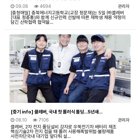
등록일
조회
등록자
09.08
4694
관리자
[충청매일] 충북에너지고등학교(교장 정문재)는 5일 ㈜클레버
(대표 정종홍)와 함께 신규인력 선발에 따른 재학생 채용 약정이
담긴 산학협력 협약을…
[중기 info] 클레버, 국내 첫 롤러식 폴딩…5년새…
등록일
조회
등록자
08.10
7106
관리자
클레버, 2차 전지 폴딩설비 강자로 우뚝전기차 배터리 제조
핵심기술2차 전지 접을 때 롤러 사용해폭발위험·불량제품
사전차단국내 대기업 앞다퉈 설…