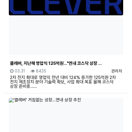
클레버, 지난해 영업익 125억원…"연내 코스닥 상장 …
등록일
조회
등록자
03.31
8435
관리자
2차 전지 확대로 영업익 전년 대비 124% 증가한 125억원 2차
전지 제조장치 분야 기술력 확보, 사업 확대 목표 올해 코스닥
상장 준비중……