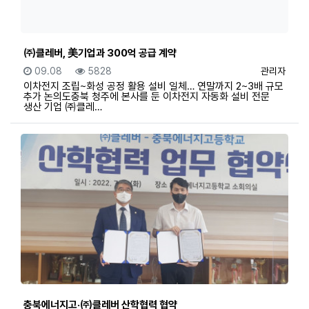
㈜클레버, 美기업과 300억 공급 계약
등록일
조회
등록자
09.08
5828
관리자
이차전지 조립~화성 공정 활용 설비 일체… 연말까지 2~3배 규모
추가 논의도충북 청주에 본사를 둔 이차전지 자동화 설비 전문
생산 기업 ㈜클레…
충북에너지고·㈜클레버 산학협력 협약