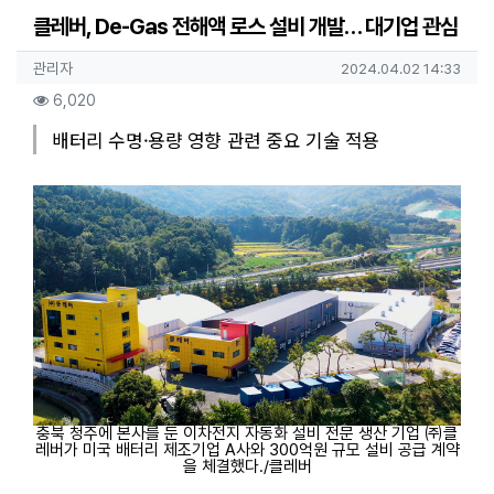
클레버, De-Gas 전해액 로스 설비 개발… 대기업 관심
작성자 정보
작성
작성일
관리자
2024.04.02 14:33
컨텐츠 정보
조회
6,020
본문
배터리 수명·용량 영향 관련 중요 기술 적용
충북 청주에 본사를 둔 이차전지 자동화 설비 전문 생산 기업 ㈜클
레버가 미국 배터리 제조기업 A사와 300억원 규모 설비 공급 계약
을 체결했다./클레버