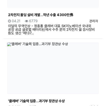
2차전지 폴딩 설비 개발…작년 수출 4300만弗
등록일
조회
등록자
04.21
6779
관리자
이달의 무역인상 - 정종홍 클레버 대표 SK이노베이션 국내외
공장 공급 글로벌 배터리社에서 수주 문의 2차전지 셀 검사장비
등도 생산 ‘제137…
'클레버' 기술력 입증...과기부 장관상 수상