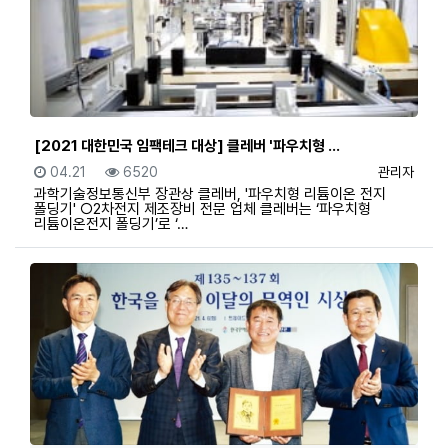
[2021 대한민국 임팩테크 대상] 클레버 '파우치형 …
등록일
조회
등록자
04.21
6520
관리자
과학기술정보통신부 장관상 클레버, '파우치형 리튬이온 전지
폴딩기' ○2차전지 제조장비 전문 업체 클레버는 ‘파우치형
리튬이온전지 폴딩기’로 ‘…