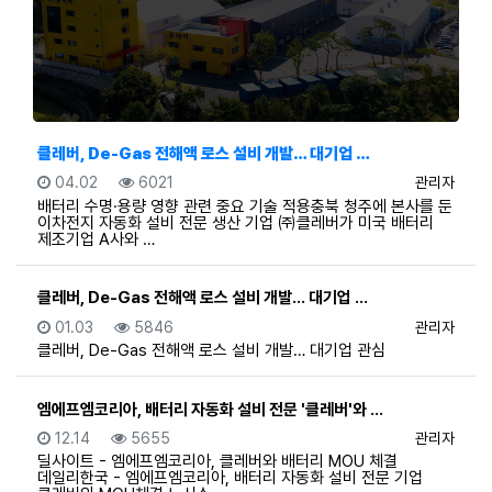
클레버, De-Gas 전해액 로스 설비 개발… 대기업 …
등록일
조회
등록자
04.02
6021
관리자
배터리 수명·용량 영향 관련 중요 기술 적용충북 청주에 본사를 둔
이차전지 자동화 설비 전문 생산 기업 ㈜클레버가 미국 배터리
제조기업 A사와 …
클레버, De-Gas 전해액 로스 설비 개발… 대기업 …
등록일
조회
등록자
01.03
5846
관리자
클레버, De-Gas 전해액 로스 설비 개발… 대기업 관심
엠에프엠코리아, 배터리 자동화 설비 전문 '클레버'와 …
등록일
조회
등록자
12.14
5655
관리자
딜사이트 - 엠에프엠코리아, 클레버와 배터리 MOU 체결
데일리한국 - 엠에프엠코리아, 배터리 자동화 설비 전문 기업