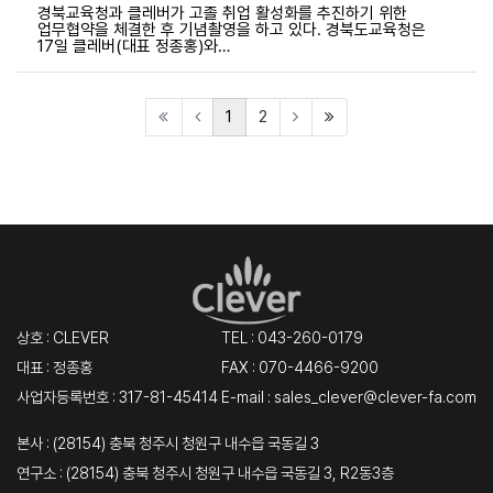
경북교육청과 클레버가 고졸 취업 활성화를 추진하기 위한
업무협약을 체결한 후 기념촬영을 하고 있다. 경북도교육청은
17일 클레버(대표 정종홍)와…
(current)
(last)
1
2
상호 : CLEVER
TEL :
043-260-0179
대표 : 정종홍
FAX : 070-4466-9200
사업자등록번호 : 317-81-45414
E-mail : sales_clever@clever-fa.com
본사 : (28154) 충북 청주시 청원구 내수읍 국동길 3
연구소 : (28154) 충북 청주시 청원구 내수읍 국동길 3, R2동3층