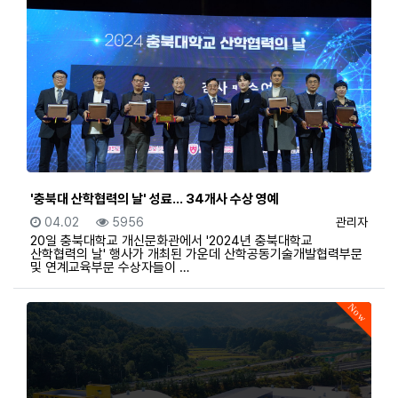
'충북대 산학협력의 날' 성료… 34개사 수상 영예
등록일
조회
등록자
04.02
5956
관리자
20일 충북대학교 개신문화관에서 '2024년 충북대학교
산학협력의 날' 행사가 개최된 가운데 산학공동기술개발협력부문
및 연계교육부문 수상자들이 …
Now