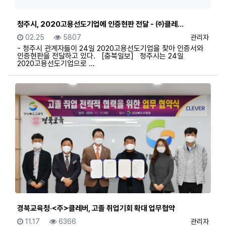
청주시, 2020고용선도기업에 인증현판 전달 - ㈜클레…
등록일
조회
등록자
02.25
5807
관리자
- 청주시 관계자들이 24일 2020고용선도기업을 찾아 인증서와
인증현판을 전달하고 있다. ［충북일보］ 청주시는 24일
2020고용선도기업으로 …
경북교육청·<주>클레버, 고졸 취업기회 확대 업무협약
등록일
조회
등록자
11.17
6366
관리자