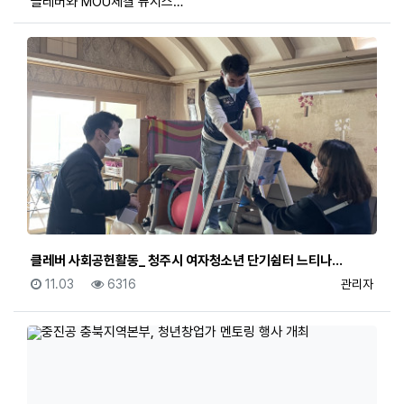
클레버와 MOU체결 뉴시스…
클레버 사회공헌활동_ 청주시 여자청소년 단기쉼터 느티나…
등록일
조회
등록자
11.03
6316
관리자