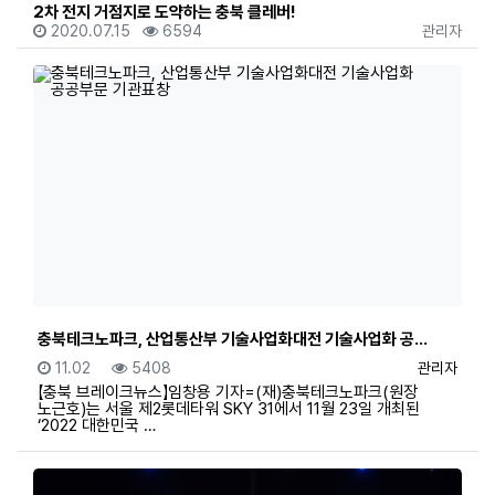
2차 전지 거점지로 도약하는 충북 클레버!
등록일
조회
등록자
2020.07.15
6594
관리자
충북테크노파크, 산업통산부 기술사업화대전 기술사업화 공…
등록일
조회
등록자
11.02
5408
관리자
【충북 브레이크뉴스】임창용 기자=(재)충북테크노파크(원장
노근호)는 서울 제2롯데타워 SKY 31에서 11월 23일 개최된
‘2022 대한민국 …