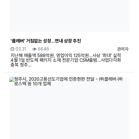
'클레버' 거침없는 성장...연내 상장 추진
등록일
조회
등록자
03.31
6646
관리자
지난해 매출액 588억원, 영업이익 125억원...사상 '최대' 실적
4월 1일 반도체 패키지 소재 전문기업 CSM출범...사업다각화
충북 청주…