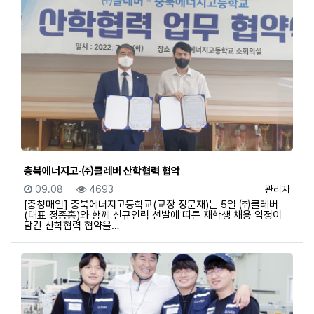
충북에너지고·㈜클레버 산학협력 협약
등록일
조회
등록자
09.08
4693
관리자
[충청매일] 충북에너지고등학교(교장 정문재)는 5일 ㈜클레버
(대표 정종홍)와 함께 신규인력 선발에 따른 재학생 채용 약정이
담긴 산학협력 협약을…