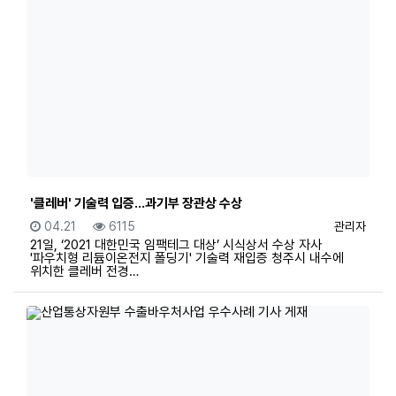
'클레버' 기술력 입증...과기부 장관상 수상
등록일
조회
등록자
04.21
6115
관리자
21일, ‘2021 대한민국 임팩테그 대상’ 시식상서 수상 자사
'파우치형 리듐이온전지 폴딩기' 기술력 재입증 청주시 내수에
위치한 클레버 전경…