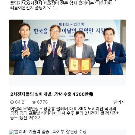
폴딩기' ○2차전지 제조장비 전문 업체 클레버는 ‘파우치형
리튬이온전지 폴딩기’로 ‘…
2차전지 폴딩 설비 개발…작년 수출 4300만弗
등록일
조회
등록자
04.21
6778
관리자
이달의 무역인상 - 정종홍 클레버 대표 SK이노베이션 국내외
공장 공급 글로벌 배터리社에서 수주 문의 2차전지 셀 검사장비
등도 생산 ‘제137…