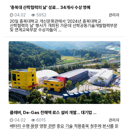
'충북대 산학협력의 날' 성료… 34개사 수상 영예
등록일
조회
등록자
04.02
5952
관리자
20일 충북대학교 개신문화관에서 '2024년 충북대학교
산학협력의 날' 행사가 개최된 가운데 산학공동기술개발협력부문
및 연계교육부문 수상자들이 …
클레버, De-Gas 전해액 로스 설비 개발… 대기업 …
등록일
조회
등록자
04.02
6015
관리자
배터리 수명·용량 영향 관련 중요 기술 적용충북 청주에 본사를 둔