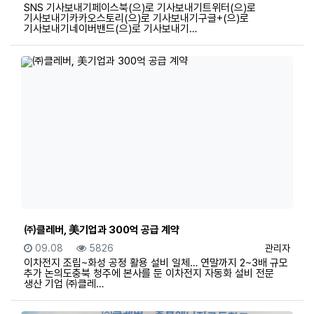
SNS 기사보내기페이스북(으)로 기사보내기트위터(으)로
기사보내기카카오스토리(으)로 기사보내기구글+(으)로
기사보내기네이버밴드(으)로 기사보내기…
㈜클레버, 美기업과 300억 공급 계약
등록일
조회
등록자
09.08
5826
관리자
이차전지 조립~화성 공정 활용 설비 일체… 연말까지 2~3배 규모
추가 논의도충북 청주에 본사를 둔 이차전지 자동화 설비 전문
생산 기업 ㈜클레…