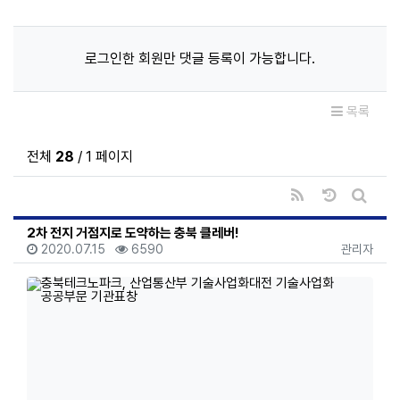
로그인한 회원만 댓글 등록이 가능합니다.
목록
전체
28
/ 1 페이지
RSS
날짜순 정렬
게시판 
2차 전지 거점지로 도약하는 충북 클레버!
등록일
조회
등록자
2020.07.15
6590
관리자