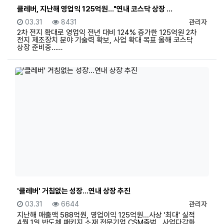
클레버, 지난해 영업익 125억원…"연내 코스닥 상장 …
등록일
조회
등록자
03.31
8431
관리자
2차 전지 확대로 영업익 전년 대비 124% 증가한 125억원 2차
전지 제조장치 분야 기술력 확보, 사업 확대 목표 올해 코스닥
상장 준비중……
'클레버' 거침없는 성장...연내 상장 추진
등록일
조회
등록자
03.31
6644
관리자
지난해 매출액 588억원, 영업이익 125억원...사상 '최대' 실적
4월 1일 반도체 패키지 소재 전문기업 CSM출범...사업다각화