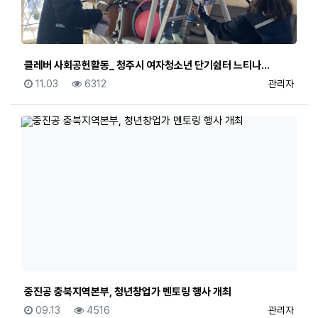
클레버 사회공헌활동_ 청주시 여자청소년 단기쉼터 느티나…
등록일
조회
등록자
11.03
6312
관리자
중진공 충북지역본부, 청년창업가 멘토링 행사 개최
등록일
조회
등록자
09.13
4516
관리자