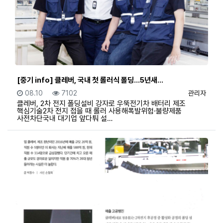
[중기 info] 클레버, 국내 첫 롤러식 폴딩…5년새…
등록일
조회
등록자
08.10
7102
관리자
클레버, 2차 전지 폴딩설비 강자로 우뚝전기차 배터리 제조
핵심기술2차 전지 접을 때 롤러 사용해폭발위험·불량제품
사전차단국내 대기업 앞다퉈 설…