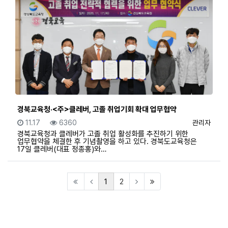
경북교육청·<주>클레버, 고졸 취업기회 확대 업무협약
등록일
조회
등록자
11.17
6360
관리자
경북교육청과 클레버가 고졸 취업 활성화를 추진하기 위한
업무협약을 체결한 후 기념촬영을 하고 있다. 경북도교육청은
17일 클레버(대표 정종홍)와…
(current)
(last)
1
2