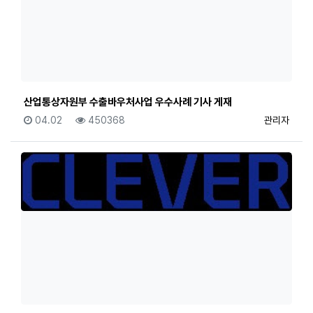
산업통상자원부 수출바우처사업 우수사례 기사 게재
등록일
조회
등록자
04.02
450368
관리자