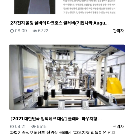
2차전지 폴딩 설비의 다크호스 클레버(기업나라 Augu…
등록일
조회
등록자
08.09
6722
관리자
[2021 대한민국 임팩테크 대상] 클레버 '파우치형 …
등록일
조회
등록자
04.21
6515
관리자
과학기술정보통신부 장관상 클레버, '파우치형 리튬이온 전지