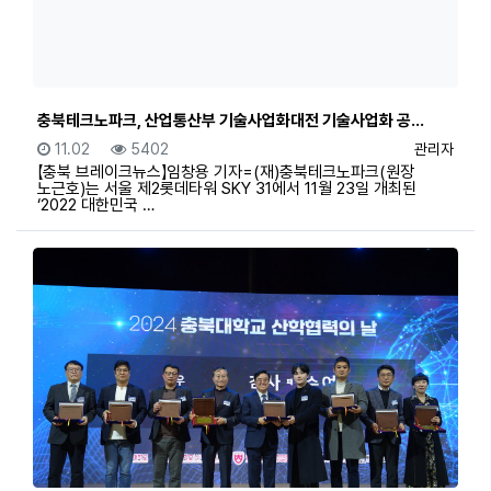
충북테크노파크, 산업통산부 기술사업화대전 기술사업화 공…
등록일
조회
등록자
11.02
5402
관리자
【충북 브레이크뉴스】임창용 기자=(재)충북테크노파크(원장
노근호)는 서울 제2롯데타워 SKY 31에서 11월 23일 개최된
‘2022 대한민국 …