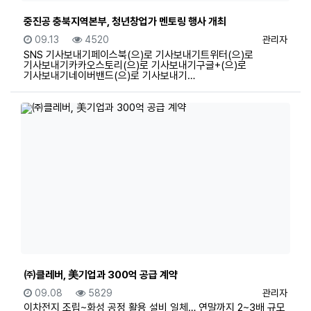
중진공 충북지역본부, 청년창업가 멘토링 행사 개최
등록일
조회
등록자
09.13
4520
관리자
SNS 기사보내기페이스북(으)로 기사보내기트위터(으)로
기사보내기카카오스토리(으)로 기사보내기구글+(으)로
기사보내기네이버밴드(으)로 기사보내기…
㈜클레버, 美기업과 300억 공급 계약
등록일
조회
등록자
09.08
5829
관리자
이차전지 조립~화성 공정 활용 설비 일체… 연말까지 2~3배 규모