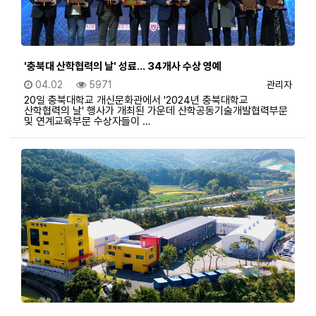
'충북대 산학협력의 날' 성료… 34개사 수상 영예
등록일
조회
등록자
04.02
5971
관리자
20일 충북대학교 개신문화관에서 '2024년 충북대학교
산학협력의 날' 행사가 개최된 가운데 산학공동기술개발협력부문
및 연계교육부문 수상자들이 …