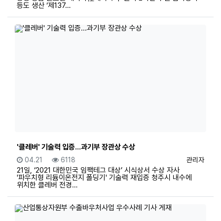
등도 생산 ‘제137…
'클레버' 기술력 입증...과기부 장관상 수상
등록일
조회
등록자
04.21
6118
관리자
21일, ‘2021 대한민국 임팩테그 대상’ 시식상서 수상 자사
'파우치형 리듐이온전지 폴딩기' 기술력 재입증 청주시 내수에
위치한 클레버 전경…