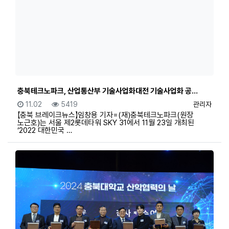
충북테크노파크, 산업통산부 기술사업화대전 기술사업화 공…
등록일
조회
등록자
11.02
5419
관리자
【충북 브레이크뉴스】임창용 기자=(재)충북테크노파크(원장
노근호)는 서울 제2롯데타워 SKY 31에서 11월 23일 개최된
‘2022 대한민국 …