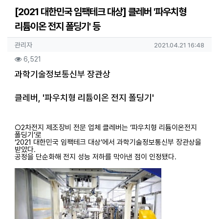
[2021 대한민국 임팩테크 대상] 클레버 '파우치형
리튬이온 전지 폴딩기' 등
작성자 정보
작성
작성일
관리자
2021.04.21 16:48
컨텐츠 정보
조회
6,521
본문
과학기술정보통신부 장관상
클레버, '파우치형 리튬이온 전지 폴딩기'
○2차전지 제조장비 전문 업체 클레버는 ‘파우치형 리튬이온전지
폴딩기’로
‘2021 대한민국 임팩테크 대상’에서 과학기술정보통신부 장관상을
받았다.
공정을 단순화해 전지 성능 저하를 막아낸 점이 인정됐다.