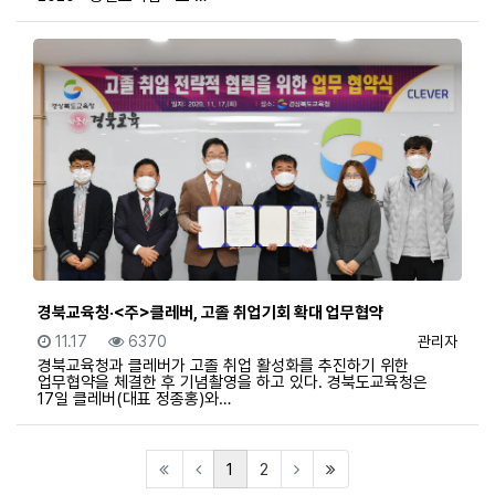
경북교육청·<주>클레버, 고졸 취업기회 확대 업무협약
등록일
조회
등록자
11.17
6370
관리자
경북교육청과 클레버가 고졸 취업 활성화를 추진하기 위한
업무협약을 체결한 후 기념촬영을 하고 있다. 경북도교육청은
17일 클레버(대표 정종홍)와…
(current)
(last)
1
2