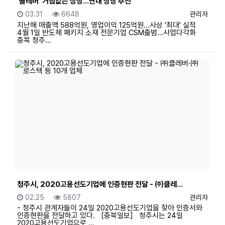
'클레버' 거침없는 성장...연내 상장 추진
등록일
조회
등록자
03.31
6648
관리자
지난해 매출액 588억원, 영업이익 125억원...사상 '최대' 실적
4월 1일 반도체 패키지 소재 전문기업 CSM출범...사업다각화
충북 청주…
청주시, 2020고용선도기업에 인증현판 전달 - ㈜클레…
등록일
조회
등록자
02.25
5807
관리자
- 청주시 관계자들이 24일 2020고용선도기업을 찾아 인증서와
인증현판을 전달하고 있다. ［충북일보］ 청주시는 24일
2020고용선도기업으로 …