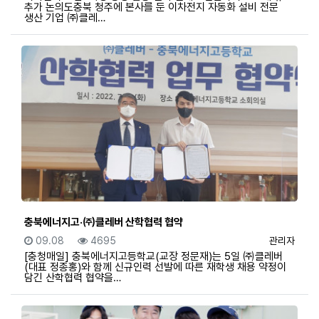
추가 논의도충북 청주에 본사를 둔 이차전지 자동화 설비 전문
생산 기업 ㈜클레…
충북에너지고·㈜클레버 산학협력 협약
등록일
조회
등록자
09.08
4695
관리자
[충청매일] 충북에너지고등학교(교장 정문재)는 5일 ㈜클레버
(대표 정종홍)와 함께 신규인력 선발에 따른 재학생 채용 약정이
담긴 산학협력 협약을…