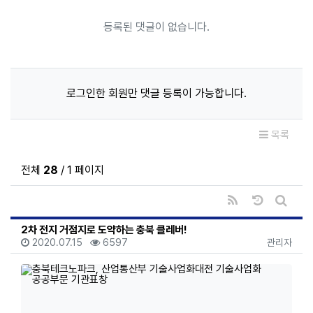
등록된 댓글이 없습니다.
로그인한 회원만 댓글 등록이 가능합니다.
목록
전체
28
/ 1 페이지
RSS
날짜순 정렬
게시판 
2차 전지 거점지로 도약하는 충북 클레버!
등록일
조회
등록자
2020.07.15
6597
관리자