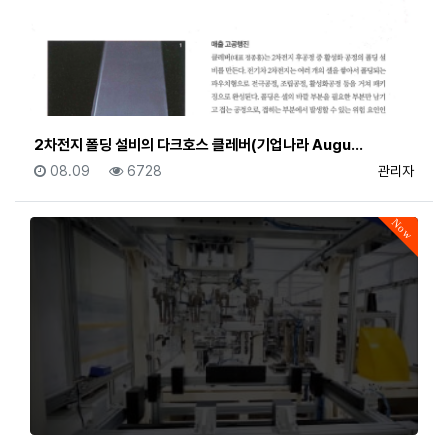
2차전지 폴딩 설비의 다크호스 클레버(기업나라 Augu…
등록일
조회
등록자
08.09
6728
관리자
Now