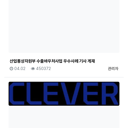
산업통상자원부 수출바우처사업 우수사례 기사 게재
등록일
조회
등록자
04.02
450372
관리자