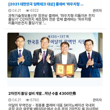
[2021 대한민국 임팩테크 대상] 클레버 '파우치형 …
등록일
조회
등록자
04.21
6522
관리자
과학기술정보통신부 장관상 클레버, '파우치형 리튬이온 전지
폴딩기' ○2차전지 제조장비 전문 업체 클레버는 ‘파우치형
리튬이온전지 폴딩기’로 ‘…
2차전지 폴딩 설비 개발…작년 수출 4300만弗
등록일
조회
등록자
04.21
6780
관리자
이달의 무역인상 - 정종홍 클레버 대표 SK이노베이션 국내외
공장 공급 글로벌 배터리社에서 수주 문의 2차전지 셀 검사장비