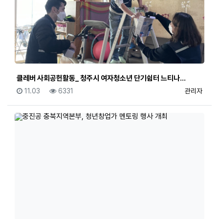
클레버 사회공헌활동_ 청주시 여자청소년 단기쉼터 느티나…
등록일
조회
등록자
11.03
6331
관리자