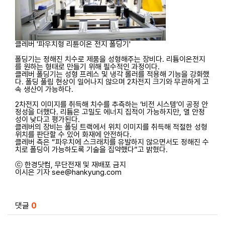
클레버 '파우치형 리튠이온 전지 폴딩기'
폴딩기는 정해진 치수로 제품을 성형해주는 장비다. 리튬이온전지
를 원하는 형태로 만들기 위해 필수적인 과정이다.
클레버 폴딩기는 성형 프레스 및 냉각 롤러를 적용해 기능을 강화했
다. 폴딩 풀림 현상이 일어나지 않으며 2차전지 크기와 무관하게 고
속 생산이 가능하다.
2차전지 이미지를 취득해 치수를 추측하는 ‘비전 시스템’이 공정 안
정성을 더했다. 리튬은 고밀도 에너지 집적이 가능하지만, 열 안정
성이 낮다고 평가된다.
클레버의 장비는 폴딩 트랙에서 위치 이미지를 취득해 적절한 성형
위치를 판단할 수 있어 화재에 안전하다.
클레버 측은 “파우치에 스크래치를 유발하지 않으면서도 정해진 수
치로 폴딩이 가능하도록 기술을 집약했다”고 밝혔다.
ⓒ 한경닷컴, 무단전재 및 재배포 금지
이시은 기자 see@hankyung.com
관련자료
댓글
0