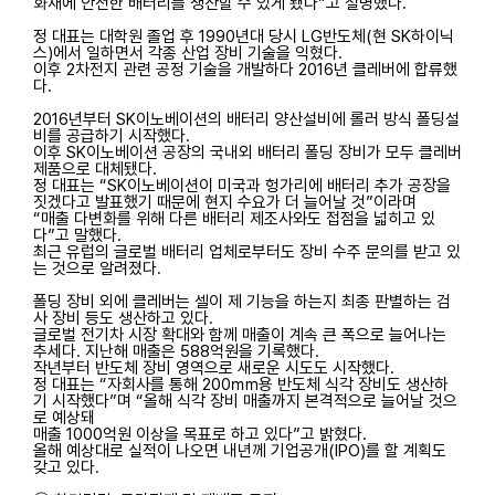
화재에 안전한 배터리를 생산할 수 있게 됐다”고 설명했다.
정 대표는 대학원 졸업 후 1990년대 당시 LG반도체(현 SK하이닉
스)에서 일하면서 각종 산업 장비 기술을 익혔다.
이후 2차전지 관련 공정 기술을 개발하다 2016년 클레버에 합류했
다.
2016년부터 SK이노베이션의 배터리 양산설비에 롤러 방식 폴딩설
비를 공급하기 시작했다.
이후 SK이노베이션 공장의 국내외 배터리 폴딩 장비가 모두 클레버
제품으로 대체됐다.
정 대표는 “SK이노베이션이 미국과 헝가리에 배터리 추가 공장을
짓겠다고 발표했기 때문에 현지 수요가 더 늘어날 것”이라며
“매출 다변화를 위해 다른 배터리 제조사와도 접점을 넓히고 있
다”고 말했다.
최근 유럽의 글로벌 배터리 업체로부터도 장비 수주 문의를 받고 있
는 것으로 알려졌다.
폴딩 장비 외에 클레버는 셀이 제 기능을 하는지 최종 판별하는 검
사 장비 등도 생산하고 있다.
글로벌 전기차 시장 확대와 함께 매출이 계속 큰 폭으로 늘어나는
추세다. 지난해 매출은 588억원을 기록했다.
작년부터 반도체 장비 영역으로 새로운 시도도 시작했다.
정 대표는 “자회사를 통해 200㎜용 반도체 식각 장비도 생산하
기 시작했다”며 “올해 식각 장비 매출까지 본격적으로 늘어날 것으
로 예상돼
매출 1000억원 이상을 목표로 하고 있다”고 밝혔다.
올해 예상대로 실적이 나오면 내년께 기업공개(IPO)를 할 계획도
갖고 있다.