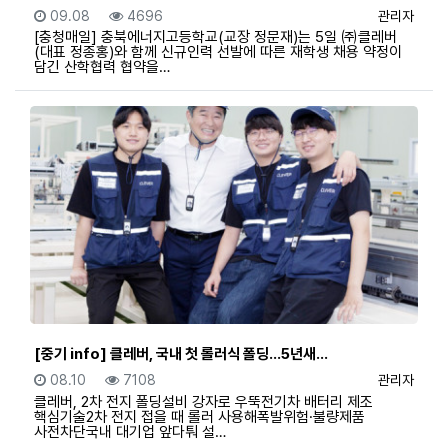
등록일
조회
등록자
09.08
4696
관리자
[충청매일] 충북에너지고등학교(교장 정문재)는 5일 ㈜클레버
(대표 정종홍)와 함께 신규인력 선발에 따른 재학생 채용 약정이
담긴 산학협력 협약을…
[중기 info] 클레버, 국내 첫 롤러식 폴딩…5년새…
등록일
조회
등록자
08.10
7108
관리자
클레버, 2차 전지 폴딩설비 강자로 우뚝전기차 배터리 제조
핵심기술2차 전지 접을 때 롤러 사용해폭발위험·불량제품
사전차단국내 대기업 앞다퉈 설…