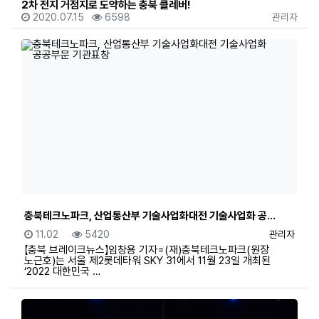
2차 전지 거점지로 도약하는 충북 클레버!
등록일
조회
등록자
2020.07.15
6598
관리자
충북테크노파크, 산업통산부 기술사업화대전 기술사업화 공…
등록일
조회
등록자
11.02
5420
관리자
【충북 브레이크뉴스】임창용 기자=(재)충북테크노파크(원장
노근호)는 서울 제2롯데타워 SKY 31에서 11월 23일 개최된
‘2022 대한민국 …