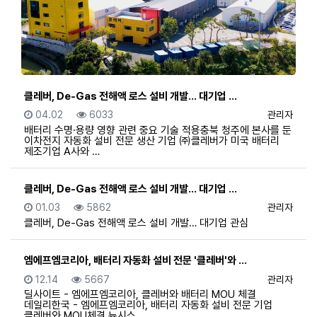
클레버, De-Gas 전해액 로스 설비 개발… 대기업 …
등록일
조회
등록자
04.02
6033
관리자
배터리 수명·용량 영향 관련 중요 기술 적용충북 청주에 본사를 둔
이차전지 자동화 설비 전문 생산 기업 ㈜클레버가 미국 배터리
제조기업 A사와 …
클레버, De-Gas 전해액 로스 설비 개발… 대기업 …
등록일
조회
등록자
01.03
5862
관리자
클레버, De-Gas 전해액 로스 설비 개발… 대기업 관심
엠에프엠코리아, 배터리 자동화 설비 전문 '클레버'와 …
등록일
조회
등록자
12.14
5667
관리자
딜사이트 - 엠에프엠코리아, 클레버와 배터리 MOU 체결
데일리한국 - 엠에프엠코리아, 배터리 자동화 설비 전문 기업
클레버와 MOU체결 뉴시스…