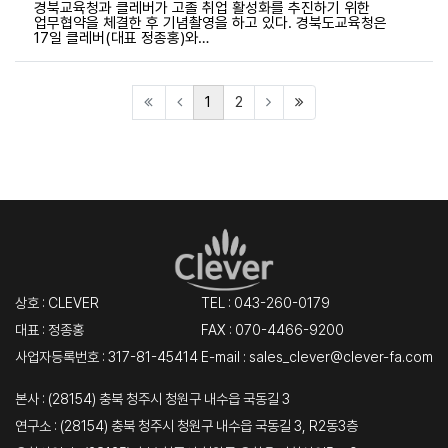
경북교육청과 클레버가 고졸 취업 활성화를 추진하기 위한
업무협약을 체결한 후 기념촬영을 하고 있다. 경북도교육청은
17일 클레버(대표 정종홍)와…
(current)
(last)
1
2
상호 : CLEVER
TEL :
043-260-0179
대표 : 정종홍
FAX : 070-4466-9200
사업자등록번호 : 317-81-45414
E-mail : sales_clever@clever-fa.com
본사 : (28154) 충북 청주시 청원구 내수읍 국동길 3
연구소 : (28154) 충북 청주시 청원구 내수읍 국동길 3, R2동3층