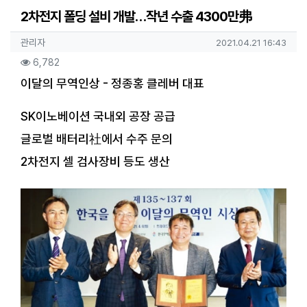
2차전지 폴딩 설비 개발…작년 수출 4300만弗
작성자 정보
작성
작성일
관리자
2021.04.21 16:43
컨텐츠 정보
조회
6,782
본문
이달의 무역인상 - 정종홍 클레버 대표
SK이노베이션 국내외 공장 공급
글로벌 배터리社에서 수주 문의
2차전지 셀 검사장비 등도 생산