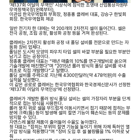
‘제137회 이달의 무역인’ 시상식에 참석한 조영태 산업통상자원부
무역정책국장(왼쪽부터),
이관섭 한국무역협회 부회장, 정종홍 클레버 대표, 강승구 한빛회
회장. 한국무역협회 제공
일반 전기차 한 대에는 약 200개의 2차전지 셀이 들어간다. 셀은
전극 공정, 조립 공정, 활성화 공정 등을 거쳐 완성된다.
클레버는 2차전지 활성화 공정 내 폴딩 설비를 전문으로 만드는 자
동화 장비 업체다.
폴딩은 도시락 모양의 파우치 타입 셀의 바깥 부분을 필요한 부분만
남기고 접는 공정이다.
정종홍 클레버 대표는 “매년 매출의 10%를 연구개발비로 쏟으며
기술개발에 매진했다”며 “2015년 롤러 방식의 폴딩 설비를 국내
최초로 직접 개발했다”고 말했다.
폴딩 설비를 주력으로 지난해 4300만달러(약 478억원)의 수출
실적을 달성했다.
이 같은 공로로 클레버는 한국무역협회와 한국경제신문사가 선정한
‘제137회 이달의 무역인상’에 선정됐다.
클레버가 개발한 롤러 방식 폴딩 설비는 셀의 가장자리 부분을 단계
적으로 접는 방식을 사용한다.
롤러 뭉치 위로 셀을 부드럽게 이동시키면서 접기 때문에 접히는 부
분에 크랙(틈) 등이 발생해 셀의 절연 기능이 훼손되는 등의 문제를
방지할 수 있다.
자연스레 불량 제품이 줄어들어 수율도 높아졌다.
정 대표는 “접히는 부위의 절연 기능을 높이기 위해 자체 특허인 열
가압 방식을 적용했다”며 “장비 도입 후 셀 불량률을 1% 이하로 낮
춰