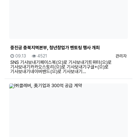
중진공 충북지역본부, 청년창업가 멘토링 행사 개최
등록일
조회
등록자
09.13
4521
관리자
SNS 기사보내기페이스북(으)로 기사보내기트위터(으)로
기사보내기카카오스토리(으)로 기사보내기구글+(으)로
기사보내기네이버밴드(으)로 기사보내기…