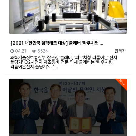
[2021 대한민국 임팩테크 대상] 클레버 '파우치형 …
등록일
조회
등록자
04.21
6524
관리자
과학기술정보통신부 장관상 클레버, '파우치형 리튬이온 전지
폴딩기' ○2차전지 제조장비 전문 업체 클레버는 ‘파우치형
리튬이온전지 폴딩기’로 ‘…
Now