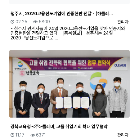
청주시, 2020고용선도기업에 인증현판 전달 - ㈜클레…
등록일
조회
등록자
02.25
5809
관리자
- 청주시 관계자들이 24일 2020고용선도기업을 찾아 인증서와
인증현판을 전달하고 있다. ［충북일보］ 청주시는 24일
2020고용선도기업으로 …
경북교육청·<주>클레버, 고졸 취업기회 확대 업무협약
등록일
조회
등록자
11.17
6371
관리자