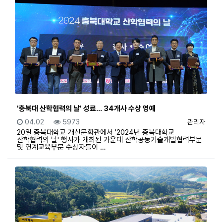
'충북대 산학협력의 날' 성료… 34개사 수상 영예
등록일
조회
등록자
04.02
5973
관리자
20일 충북대학교 개신문화관에서 '2024년 충북대학교
산학협력의 날' 행사가 개최된 가운데 산학공동기술개발협력부문
및 연계교육부문 수상자들이 …