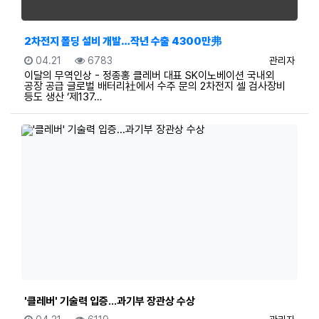
2차전지 폴딩 설비 개발…작년 수출 4300만弗
등록일
조회
등록자
04.21
6783
관리자
이달의 무역인상 - 정종홍 클레버 대표 SK이노베이션 국내외
공장 공급 글로벌 배터리社에서 수주 문의 2차전지 셀 검사장비
등도 생산 ‘제137…
'클레버' 기술력 입증...과기부 장관상 수상