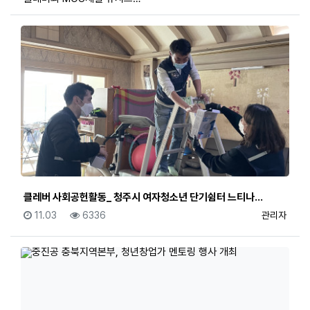
클레버 사회공헌활동_ 청주시 여자청소년 단기쉼터 느티나…
등록일
조회
등록자
11.03
6336
관리자