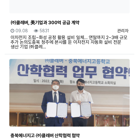
㈜클레버, 美기업과 300억 공급 계약
등록일
조회
등록자
09.08
5831
관리자
이차전지 조립~화성 공정 활용 설비 일체… 연말까지 2~3배 규모
추가 논의도충북 청주에 본사를 둔 이차전지 자동화 설비 전문
생산 기업 ㈜클레…
충북에너지고·㈜클레버 산학협력 협약