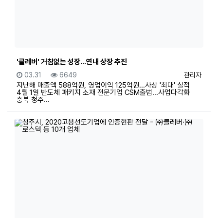
'클레버' 거침없는 성장...연내 상장 추진
등록일
조회
등록자
03.31
6649
관리자
지난해 매출액 588억원, 영업이익 125억원...사상 '최대' 실적
4월 1일 반도체 패키지 소재 전문기업 CSM출범...사업다각화
충북 청주…