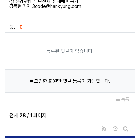
ⓒ 한경닷컴, 무단전재 및 재배포 금지
김동현 기자 3code@hankyung.com
관련자료
댓글
0
등록된 댓글이 없습니다.
로그인한 회원만 댓글 등록이 가능합니다.
목록
전체
28
/ 1 페이지
RSS
날짜순 정렬
게시판 