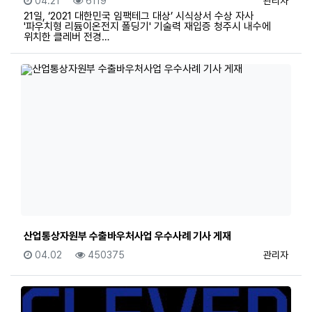
등록일
조회
등록자
04.21
6119
관리자
21일, ‘2021 대한민국 임팩테그 대상’ 시식상서 수상 자사
'파우치형 리듐이온전지 폴딩기' 기술력 재입증 청주시 내수에
위치한 클레버 전경…
산업통상자원부 수출바우처사업 우수사례 기사 게재
등록일
조회
등록자
04.02
450375
관리자