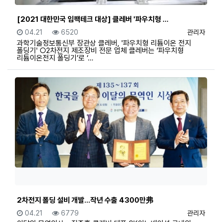
[2021 대한민국 임팩테크 대상] 클레버 '파우치형 …
등록일
조회
등록자
04.21
6520
관리자
과학기술정보통신부 장관상 클레버, '파우치형 리튬이온 전지
폴딩기' ○2차전지 제조장비 전문 업체 클레버는 ‘파우치형
리튬이온전지 폴딩기’로 ‘…
2차전지 폴딩 설비 개발…작년 수출 4300만弗
등록일
조회
등록자
04.21
6779
관리자