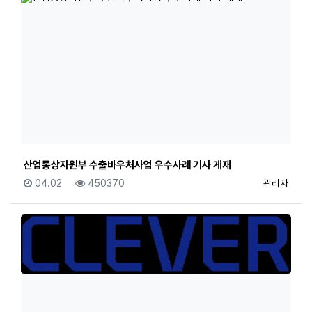
산업통상자원부 수출바우처사업 우수사례 기사 게재
등록일
조회
등록자
04.02
450370
관리자