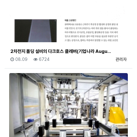
2차전지 폴딩 설비의 다크호스 클레버(기업나라 Augu…
등록일
조회
등록자
08.09
6724
관리자