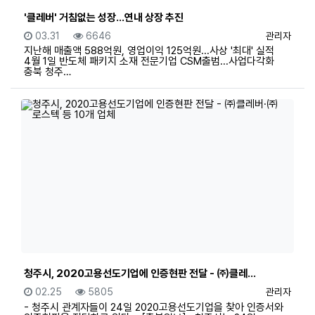
'클레버' 거침없는 성장...연내 상장 추진
등록일
조회
등록자
03.31
6646
관리자
지난해 매출액 588억원, 영업이익 125억원...사상 '최대' 실적
4월 1일 반도체 패키지 소재 전문기업 CSM출범...사업다각화
충북 청주…
청주시, 2020고용선도기업에 인증현판 전달 - ㈜클레…
등록일
조회
등록자
02.25
5805
관리자
- 청주시 관계자들이 24일 2020고용선도기업을 찾아 인증서와