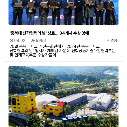
'충북대 산학협력의 날' 성료… 34개사 수상 영예
등록일
조회
등록자
04.02
5956
관리자
20일 충북대학교 개신문화관에서 '2024년 충북대학교
산학협력의 날' 행사가 개최된 가운데 산학공동기술개발협력부문
및 연계교육부문 수상자들이 …