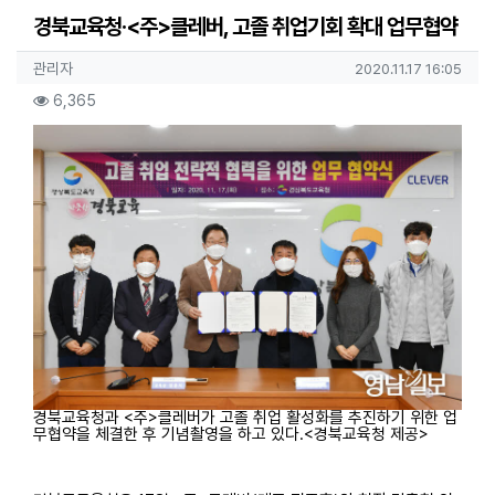
경북교육청·<주>클레버, 고졸 취업기회 확대 업무협약
작성자 정보
작성
작성일
관리자
2020.11.17 16:05
컨텐츠 정보
조회
6,365
본문
경북교육청과 <주>클레버가 고졸 취업 활성화를 추진하기 위한 업
무협약을 체결한 후 기념촬영을 하고 있다.<경북교육청 제공>