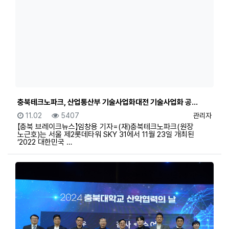
충북테크노파크, 산업통산부 기술사업화대전 기술사업화 공…
등록일
조회
등록자
11.02
5407
관리자
【충북 브레이크뉴스】임창용 기자=(재)충북테크노파크(원장
노근호)는 서울 제2롯데타워 SKY 31에서 11월 23일 개최된
‘2022 대한민국 …