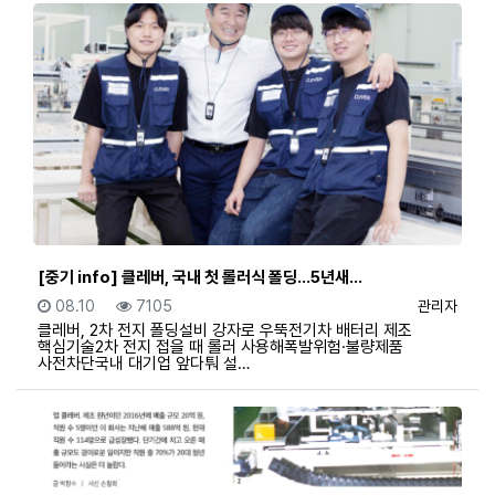
[중기 info] 클레버, 국내 첫 롤러식 폴딩…5년새…
등록일
조회
등록자
08.10
7105
관리자
클레버, 2차 전지 폴딩설비 강자로 우뚝전기차 배터리 제조
핵심기술2차 전지 접을 때 롤러 사용해폭발위험·불량제품
사전차단국내 대기업 앞다퉈 설…