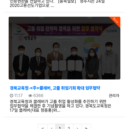
인증현판을 전달하고 있다. ［충북일보］ 청주시는 24일
2020고용선도기업으로 …
Now
경북교육청·<주>클레버, 고졸 취업기회 확대 업무협약
등록일
조회
등록자
11.17
6366
관리자
경북교육청과 클레버가 고졸 취업 활성화를 추진하기 위한
업무협약을 체결한 후 기념촬영을 하고 있다. 경북도교육청은
17일 클레버(대표 정종홍)와…
(current)
(last)
1
2