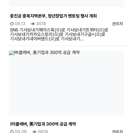
중진공 충북지역본부, 청년창업가 멘토링 행사 개최
등록일
조회
등록자
09.13
4518
관리자
SNS 기사보내기페이스북(으)로 기사보내기트위터(으)로
기사보내기카카오스토리(으)로 기사보내기구글+(으)로
기사보내기네이버밴드(으)로 기사보내기…
㈜클레버, 美기업과 300억 공급 계약
등록일
조회
등록자
09.08
5828
관리자