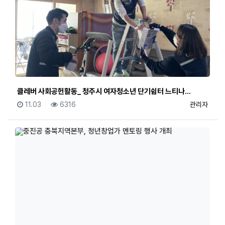
클레버 사회공헌활동_ 청주시 여자청소년 단기쉼터 느티나…
등록일
조회
등록자
11.03
6316
관리자