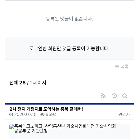
등록된 댓글이 없습니다.
로그인한 회원만 댓글 등록이 가능합니다.
목록
전체
28
/ 1 페이지
RSS
날짜순 정렬
게시판 
2차 전지 거점지로 도약하는 충북 클레버!
등록일
조회
등록자
2020.07.15
6594
관리자