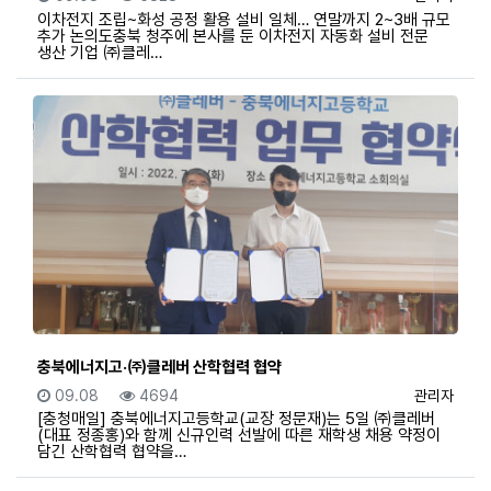
이차전지 조립~화성 공정 활용 설비 일체… 연말까지 2~3배 규모
추가 논의도충북 청주에 본사를 둔 이차전지 자동화 설비 전문
생산 기업 ㈜클레…
충북에너지고·㈜클레버 산학협력 협약
등록일
조회
등록자
09.08
4694
관리자
[충청매일] 충북에너지고등학교(교장 정문재)는 5일 ㈜클레버
(대표 정종홍)와 함께 신규인력 선발에 따른 재학생 채용 약정이
담긴 산학협력 협약을…