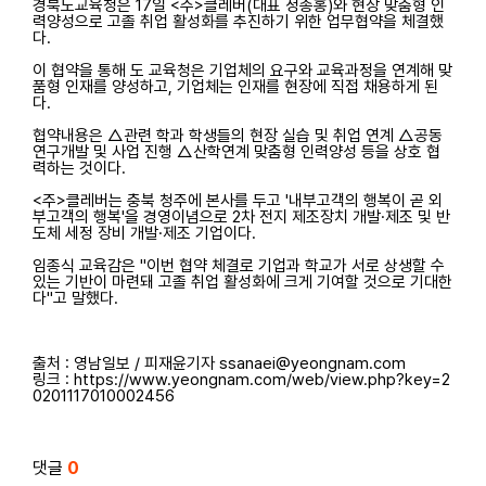
경북도교육청은 17일 <주>클레버(대표 정종홍)와 현장 맞춤형 인
력양성으로 고졸 취업 활성화를 추진하기 위한 업무협약을 체결했
다.
이 협약을 통해 도 교육청은 기업체의 요구와 교육과정을 연계해 맞
품형 인재를 양성하고, 기업체는 인재를 현장에 직접 채용하게 된
다.
협약내용은 △관련 학과 학생들의 현장 실습 및 취업 연계 △공동
연구개발 및 사업 진행 △산학연계 맞춤형 인력양성 등을 상호 협
력하는 것이다.
<주>클레버는 충북 청주에 본사를 두고 '내부고객의 행복이 곧 외
부고객의 행복'을 경영이념으로 2차 전지 제조장치 개발·제조 및 반
도체 세정 장비 개발·제조 기업이다.
임종식 교육감은 "이번 협약 체결로 기업과 학교가 서로 상생할 수
있는 기반이 마련돼 고졸 취업 활성화에 크게 기여할 것으로 기대한
다"고 말했다.
출처 : 영남일보 / 피재윤기자 ssanaei@yeongnam.com
링크 : https://www.yeongnam.com/web/view.php?key=2
0201117010002456
관련자료
댓글
0