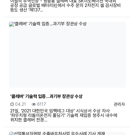
이달의 무역인상 - 정종홍 클레버 대표 SK이노베이션 국내외
공장 공급 글로벌 배터리社에서 수주 문의 2차전지 셀 검사장비
등도 생산 ‘제137…
'클레버' 기술력 입증...과기부 장관상 수상
등록일
조회
등록자
04.21
6117
관리자
21일, ‘2021 대한민국 임팩테그 대상’ 시식상서 수상 자사
'파우치형 리듐이온전지 폴딩기' 기술력 재입증 청주시 내수에
위치한 클레버 전경…