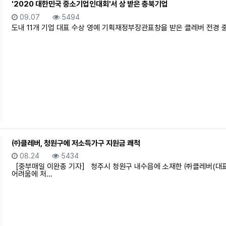
'2020 대한민국 중소기업인대회'서 상 받은 충북기업
등록일
조회
09.07
5494
도내 11개 기업 대표 수상 영예 기획재정부장관표창을 받은 클레버 전경 중
㈜클레버, 청원구에 저소득가구 지원금 쾌척
등록일
조회
08.24
5434
［중부매일 이완종 기자］ 청주시 청원구 내수읍에 소재한 ㈜클레버(대표 
어려움에 처…