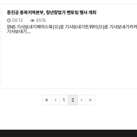
중진공 충북지역본부, 청년창업가 멘토링 행사 개최
등록일
조회
09.13
4518
SNS 기사보내기페이스북(으)로 기사보내기트위터(으)로 기사보내기카카
기사보내기…
(first)
(current)
1
2