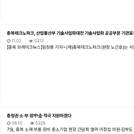
충북테크노파크, 산업통산부 기술사업화대전 기술사업화 공공부문 기관표
등록일
조회
11.02
5413
【충북 브레이크뉴스】임창용 기자=(재)충북테크노파크(원장 노근호)는 서울 제
충청권 소·부·장中企 적극 지원하겠다
등록일
조회
08.10
5328
7일, 충북 소재·부품·장비 중소기업 현장 간담회 열려 이장섭 의원·김학도 