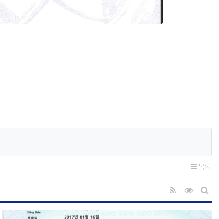
목록
RSS
조회순 
게시