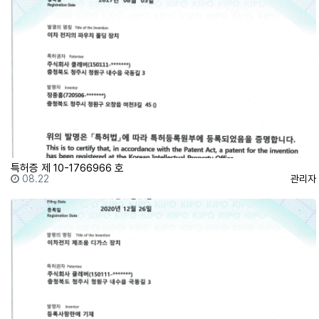
특허증 제 10-1766966 호
등록일
등록자
08.22
관리자