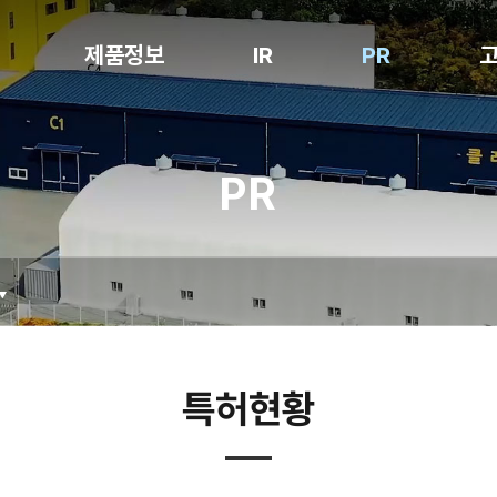
제품정보
IR
PR
Notching
공시정보
공지사항
PR
Stacking
전자공고
보도자료
Packaging
홍보영상
Degassing
특허현황
Folding
Inspection
Cell Loading
특허현황
Box Packing
NG Sorter