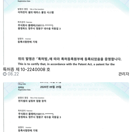
특허증 제 10-2240008 호
등록일
등록자
08.22
관리자