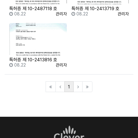
특허증 제 10-2487118 호
특허증 제 10-2413719 호
등록일
등록자
등록일
등록자
08.22
관리자
08.22
관리자
특허증 제 10-2413816 호
등록일
등록자
08.22
관리자
(current)
1