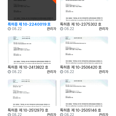
특허증 제 10-2240019 호
특허증 제 10-2375302 호
등록일
등록자
등록일
등록자
08.22
관리자
08.22
관리자
특허증 제 10-2413822 호
특허증 제 10-2506420 호
등록일
등록자
등록일
등록자
08.22
관리자
08.22
관리자
특허증 제 10-2512970 호
특허증 제 10-2505146 호
등록일
등록자
등록일
등록자
08.22
관리자
08.22
관리자