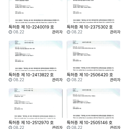
특허증 제 10-2240019 호
특허증 제 10-2375302 호
등록일
등록자
등록일
등록자
08.22
관리자
08.22
관리자
특허증 제 10-2413822 호
특허증 제 10-2506420 호
등록일
등록자
등록일
등록자
08.22
관리자
08.22
관리자
특허증 제 10-2512970 호
특허증 제 10-2505146 호
등록일
등록자
등록일
등록자
08.22
관리자
08.22
관리자