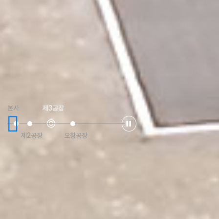
본사
제3공장
제2공장
오창공장